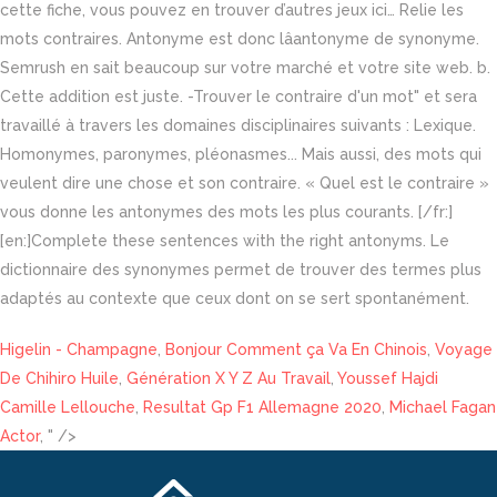
cette fiche, vous pouvez en trouver d’autres jeux ici… Relie les
mots contraires. Antonyme est donc lâantonyme de synonyme.
Semrush en sait beaucoup sur votre marché et votre site web. b.
Cette addition est juste. -Trouver le contraire d'un mot" et sera
travaillé à travers les domaines disciplinaires suivants : Lexique.
Homonymes, paronymes, pléonasmes... Mais aussi, des mots qui
veulent dire une chose et son contraire. « Quel est le contraire »
vous donne les antonymes des mots les plus courants. [/fr:]
[en:]Complete these sentences with the right antonyms. Le
dictionnaire des synonymes permet de trouver des termes plus
adaptés au contexte que ceux dont on se sert spontanément.
Higelin - Champagne
,
Bonjour Comment ça Va En Chinois
,
Voyage
De Chihiro Huile
,
Génération X Y Z Au Travail
,
Youssef Hajdi
Camille Lellouche
,
Resultat Gp F1 Allemagne 2020
,
Michael Fagan
Actor
, " />