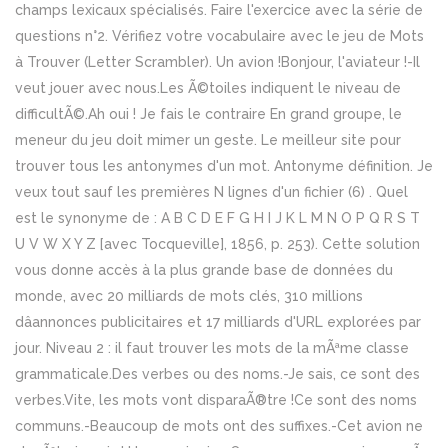
champs lexicaux spécialisés. Faire l'exercice avec la série de
questions n°2. Vérifiez votre vocabulaire avec le jeu de Mots
à Trouver (Letter Scrambler). Un avion !Bonjour, l'aviateur !-Il
veut jouer avec nous.Les Ã©toiles indiquent le niveau de
difficultÃ©.Ah oui ! Je fais le contraire En grand groupe, le
meneur du jeu doit mimer un geste. Le meilleur site pour
trouver tous les antonymes d'un mot. Antonyme définition. Je
veux tout sauf les premières N lignes d'un fichier (6) . Quel
est le synonyme de : A B C D E F G H I J K L M N O P Q R S T
U V W X Y Z [avec Tocqueville], 1856, p. 253). Cette solution
vous donne accès à la plus grande base de données du
monde, avec 20 milliards de mots clés, 310 millions
dâannonces publicitaires et 17 milliards d'URL explorées par
jour. Niveau 2 : il faut trouver les mots de la mÃªme classe
grammaticale.Des verbes ou des noms.-Je sais, ce sont des
verbes.Vite, les mots vont disparaÃ®tre !Ce sont des noms
communs.-Beaucoup de mots ont des suffixes.-Cet avion ne