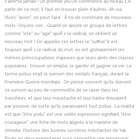
s'arrÃªte jamais ! Un premier jeu.On commence au niveau 1.Ã
partir de ce mot, il faut en trouver plein d'autres.-Ah oui
!Avec "avion", on peut faire : Ã toi de construire de nouveaux
mots.-Voyons voir...-Quand on ajoute un groupe de lettres
comme "iste" ou "age" aprÃ¨s le radical, on obtient un
nouveau mot !-On appelle ces lettres le "suffixe".Il est
toujours aprÃ¨s le radical du mot. es ont globalement les
mêmes préoccupations majeures que leurs aînés des classes
populaires : trouver un emploi, le garder et gagner sa vie. Le
terme poilus était le surnom des soldats français, durant la
Première Guerre mondiale.. On pense souvent qu'ils doivent
ce surnom au peu de commodité de se raser dans les
tranchées, et que leur moustache et leur barbe finissaient
par pousser, de sorte qu'ils paraissaient tout poilus.. La réalité
est que "être poilu" est une vieille expression signifiant "être
courageux". une fiche de mots alignés à la manière de
zinneke; l’histoire des bonnes sorcières méchantes de Yak
Rivais en deux exemplaires pour permettre une impression