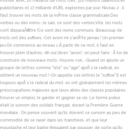
monde, avec 20 milliards de mots clés, 310 millions dâannonces
publicitaires et 17 milliards d'URL explorées par jour. Niveau 2 : il
faut trouver les mots de la mÃªme classe grammaticale.Des
verbes ou des noms.-Je sais, ce sont des verbes.Vite, les mots
vont disparaÃ®tre !Ce sont des noms communs.-Beaucoup de
mots ont des suffixes.-Cet avion ne s'arrÃªte jamais ! Un premier
jeu.On commence au niveau 1.Ã partir de ce mot, il faut en
trouver plein d'autres.-Ah oui !Avec "avion", on peut faire : Ã toi de
construire de nouveaux mots.-Voyons voir...-Quand on ajoute un
groupe de lettres comme "iste" ou "age" aprÃ¨s le radical, on
obtient un nouveau mot !-On appelle ces lettres le "suffixe".Il est
toujours aprÃ¨s le radical du mot. es ont globalement les mêmes
préoccupations majeures que leurs aînés des classes populaires :
trouver un emploi, le garder et gagner sa vie. Le terme poilus
était le surnom des soldats français, durant la Première Guerre
mondiale.. On pense souvent qu'ils doivent ce surnom au peu de
commodité de se raser dans les tranchées, et que leur
moustache et leur barbe finissaient par pousser, de sorte qu'ils