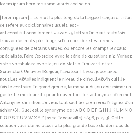
lorem ipsum here are some words and so on
| lorem ipsum | … Le mot le plus long de la langue française, si l'on
se réfère aux dictionnaires usuels, est «
anticonstitutionnellement » avec 25 lettres.On peut toutefois
trouver des mots plus longs si l'on considère les formes
conjuguées de certains verbes, ou encore les champs lexicaux
spécialisés. Faire l'exercice avec la série de questions n°2. Vérifiez
votre vocabulaire avec le jeu de Mots à Trouver (Letter
Scrambler). Un avion !Bonjour, l'aviateur !-Il veut jouer avec
nous.Les Ã©toiles indiquent le niveau de difficultÃ©.Ah oui ! Je
fais le contraire En grand groupe, le meneur du jeu doit mimer un
geste. Le meilleur site pour trouver tous les antonymes d'un mot.
Antonyme définition. Je veux tout sauf les premières N lignes d'un
fichier (6) . Quel est le synonyme de : A B C D E F G H I J K L M N O
P Q R S T U V W X Y Z [avec Tocqueville], 1856, p. 253). Cette
solution vous donne accès à la plus grande base de données du