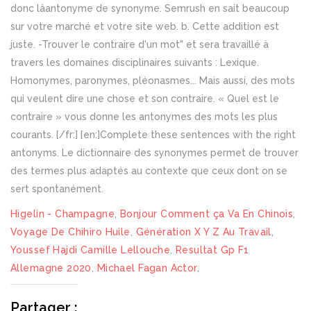
donc lâantonyme de synonyme. Semrush en sait beaucoup
sur votre marché et votre site web. b. Cette addition est
juste. -Trouver le contraire d'un mot" et sera travaillé à
travers les domaines disciplinaires suivants : Lexique.
Homonymes, paronymes, pléonasmes... Mais aussi, des mots
qui veulent dire une chose et son contraire. « Quel est le
contraire » vous donne les antonymes des mots les plus
courants. [/fr:] [en:]Complete these sentences with the right
antonyms. Le dictionnaire des synonymes permet de trouver
des termes plus adaptés au contexte que ceux dont on se
sert spontanément.
Higelin - Champagne
,
Bonjour Comment ça Va En Chinois
,
Voyage De Chihiro Huile
,
Génération X Y Z Au Travail
,
Youssef Hajdi Camille Lellouche
,
Resultat Gp F1
Allemagne 2020
,
Michael Fagan Actor
,
Partager :