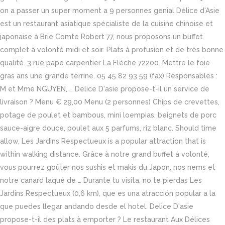
on a passer un super moment a 9 personnes genial Délice d'Asie
est un restaurant asiatique spécialiste de la cuisine chinoise et
japonaise à Brie Comte Robert 77, nous proposons un buffet
complet à volonté midi et soir. Plats à profusion et de très bonne
qualité. 3 rue pape carpentier La Flèche 72200. Mettre le foie
gras ans une grande terrine. 05 45 82 93 59 (fax) Responsables :
M et Mme NGUYEN, … Delice D'asie propose-t-il un service de
livraison ? Menu € 29,00 Menu (2 personnes) Chips de crevettes,
potage de poulet et bambous, mini loempias, beignets de porc
sauce-aigre douce, poulet aux 5 parfums, riz blanc. Should time
allow, Les Jardins Respectueux is a popular attraction that is
within walking distance. Grâce à notre grand buffet à volonté,
vous pourrez goûter nos sushis et makis du Japon, nos nems et
notre canard laqué de … Durante tu visita, no te pierdas Les
Jardins Respectueux (0,6 km), que es una atracción popular a la
que puedes llegar andando desde el hotel. Delice D'asie
propose-t-il des plats à emporter ? Le restaurant Aux Délices