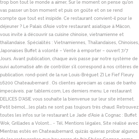
trop bon tout le monde a aimer, Sur le moment on pense qu'on
vas passer un bon moment et puis on goûte et on se rend
compte que tout est insipide. Ce restaurant convient-il pour le
déjeuner ? Le Palais d’Asie votre restaurant asiatique à Mâcon,
vous invite à découvrir sa cuisine chinoise, vietnamienne et
thaïlandaise. Spécialités : Vietnamiennes, Thaïlandaises, Chinoises,
Japonaises Buffet à volonté – Vente à emporter – ouvert 7/7
Jours. Avant publication, chaque avis passe par notre système de
suivi automatisé afin de contrôler s’il correspond à nos critères de
publication. rond-point de la rue Louis-Bréguet ZI Le Fief Fleury
16200 Chateaubernard . Os clientes apreciam as casas de banho
impecáveis. par tablemi.com, Les derniers menu. Le restaurant
DELICES D'ASIE vous souhaite la bienvenue sur leur site internet.
Petit bémol....les plats ne sont pas toujours très chaud. Retrouvez
toutes les infos sur le restaurant Le Jade d'Asie à Cognac : Buffet
Wok, Grillades a Volont... - Tél. Mentions légales, Site réalisé avec
Mientras estés en Chateaubernard, quizás quieras probar algunos