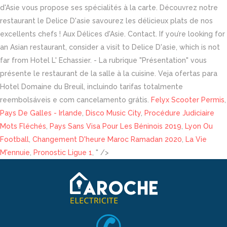
d'Asie vous propose ses spécialités à la carte. Découvrez notre
restaurant le Delice D'asie savourez les délicieux plats de nos
excellents chefs ! Aux Délices d'Asie. Contact. If you’re looking for
an Asian restaurant, consider a visit to Delice D'asie, which is not
far from Hotel L' Echassier. - La rubrique "Présentation" vous
présente le restaurant de la salle à la cuisine. Veja ofertas para
Hotel Domaine du Breuil, incluindo tarifas totalmente
reembolsáveis e com cancelamento grátis.
Felyx Scooter Permis
,
Pays De Galles - Irlande
,
Disco Music City
,
Procédure Judiciaire
Mots Fléchés
,
Pays Sans Visa Pour Les Béninois 2019
,
Lyon Ou
Football
,
Changement D'heure Maroc Ramadan 2020
,
La Vie
M'ennuie
,
Pronostic Ligue 1
, " />