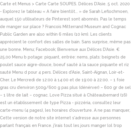
Carte et Menus > Carte Carte SOUPES. Délices D’Asie. 5 oct. 2020
- Explorez le tableau « A faire bientôt... » de Sarah Leflochmoen,
auquel 150 utilisateurs de Pinterest sont abonnés. Pas le temps
de manger sur place ? Francois Mitterrand Museum and Cognac
Public Garden are also within 6 miles (10 km). Les clients
apprécient le confort des salles de bain. Sans surprise, même pas
une bonne. Menu; Facebook; Bienvenue aux Délices D’Asie. €
25,00 Menu b potage: piquant, entrée: nems, plats: beignets de
poulet sauce aigre-douce, boeuf sauté à la sauce piquante et riz
sauté Menu d pour 4 pers. Délices d'Asie, Saint-Aignan, Loir-et-
Cher. Le Mercredi de 12:00 à 14:00 et de 19:00 à 22:00. – 1 foie
gras cru d’environ 500g/600 g pas plus (dénérver) – 600 gr de sel
– 1 litre de lait – cognac. Love Pizza situé à Châteaubernard (16)
est un établissement de type Pizza - pizzéria, consultez leur
carte-menu (4 pages), les horaires d'ouverture. A ne pas manquer,
Cette version de notre site internet s'adresse aux personnes
parlant français en France. j'irais tout les jours manger lol trop