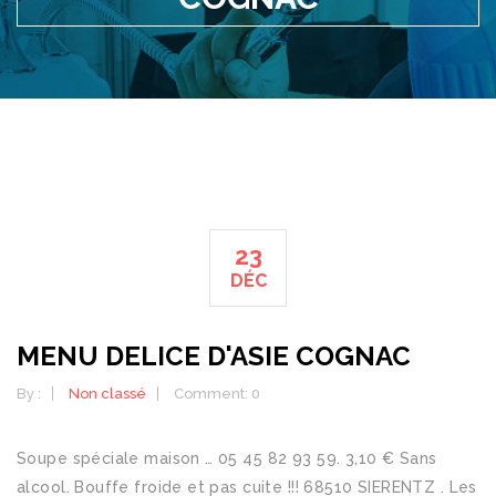
23
DÉC
MENU DELICE D'ASIE COGNAC
By :
Non classé
Comment: 0
Soupe spéciale maison … 05 45 82 93 59. 3,10 € Sans alcool. Bouffe froide et pas cuite !!! 68510 SIERENTZ . Les avis sont affichés dans tous les classements chronologiquement. 1. Menu Midi Express. Aux Délices d'Asie. Manque de sourire , La carte, menu proposé par le restaurant: A emporter Menu Saint Sylvestre Carte Menu. NC . 12, Rue Raymond Poincaré. NC . Petit prix le midi en semaine et toujours autant de choix. Bienvenue Restaurant Delice d'Asie. DéLICE D'ASIE Délice d'Asie. Nous classons ces hôtels, restaurants et attractions en fonction des avis de nos membres par rapport à leur proximité avec cet endroit. Lundi. Le délice d'asie; ... Mail. NC Restaurant Délices d’Asie. Chercher un restaurant Aide Se connecter Contactez … Description de Restaurant Délice d' Asie 16100 CHATEAUBERNARD. Délice d'Asie est un restaurant asiatique spécialiste de la cuisine chinoise et japonaise à Brie Comte Robert 77, nous proposons un buffet complet à volonté midi et soir. Tél : 03 89 83 97 68. Delice D'asie, Chateaubernard : consultez 81 avis sur Delice D'asie, noté 3 sur 5 sur Tripadvisor et classé #6 sur 11 restaurants à Chateaubernard. Grâce à notre grand buffet à volonté, vous pourrez goûter nos sushis et makis du Japon, nos nems et notre canard laqué de Chine, ou encore notre spécialité wok de Thaïlande... Après cela, vous ne manquerez pas de tester notre buffet de desserts composé d’un large choix de fruits exotiques, de gâteaux et de glaces. Délice D' Asie est ouvert : Le Mardi de 12:00 à 14:00 et de 19:00 à 22:00. Le Jeudi de 12:00 à 14:00 et de 19:00 à 22:00. Une assemblage infini de produits surgelés sans saveur ni odeur. Horaires de. 71 Avenue d'Hyon 7000 Mons. 378 J’aime. Vous pouvez nous contacter par téléphone au 065 34 94 96. Prendre rendez-vous avec les 10 meilleurs restaurants à CHATEAUBERNARD, réserver une table dès maintenant en appelant le restaurateur à CHATEAUBERNARD sur son numéro de téléphone … Les meilleurs restaurants où sortir en groupe à Cognac, Charente : Lisez les avis de voyageurs Tripadvisor sur les meilleurs restaurants où dîner en groupe de Cognac, recherchez des restaurants par prix, emplacement et bien plus. Shop Travel ... (10 km) of this vacation home, you'll find Cognac Golf and Courvoisier. Vous pouvez aussi expérimenter le buffet à volonté. O cardápio de Cafe 20 da categoria Francês em Châteaubernard, 40 Rue de l'Anisserie, 16100 Chateaubernard, France. Je recommande ! Menu pour Delices D'asie. Delices d'Asie, Chateau-Bernard : consultez 8 avis sur Delices d'Asie, noté 4 sur 5 sur Tripadvisor. Woks d’asie, tartares, grillades & pizza, pâtes & risottos, chacun trouve son compte dans notre menu abondamment varié. Restaurantes chineses: Cognac, Charente: Consulte as dicas e avaliações dos viajantes do Tripadvisor de restaurantes: Cognac e faça a busca por cozinha, preço, localização e mais. Durante la tua visita, non devi perderti Les Jardins Respectueux (0,6 km), una famosa attrazione raggiungibile a piedi dall'hotel. Vraiment déçu, Ne paye pas de mine de l'extérieur belle surprise en découvrant la salle. 05 45 36 17 17 . Réservez des maintenant Restaurant. Restaurantes japoneses: Cognac, Charente: Consulte as dicas e avaliações dos viajantes do Tripadvisor de restaurantes: Cognac e faça a busca por cozinha, preço, localização e mais. Confidentialité et utilisation des cookies, Hôtels proches de la Les Jardins Respectueux, Hôtels proches de (CDG) Aéroport Roissy-Charles De Gaulle, Hôtels proches de (BVA) Aéroport de Beauvais-Tille, Fruits de mer & Poisson restaurants à Chateaubernard, Restauration rapide restaurants à Chateaubernard, Vietnamienne restaurants à Chateaubernard, Voir tous les restaurants à Chateaubernard, Prenez le contrôle de votre page gratuite. poder ver o adicionar aqui. Lees Tripadvisor-reizigersbeoordelingen van de beste restaurants voor groepen in Cognac en zoek op prijs, locatie en meer. Un menu complet pour seulement 10,50€! Durante tu visita, no te pierdas Les Jardins Respectueux (0,6 km), que es una atracción popular a la que puedes llegar andando desde el hotel. Lol Délices d'Asie Restaurant - Villeneuve d'Ascq Le restaurant asiatique Délice d'Asie, situé au 37 Boulevard de Valmy à Villeneuve d'Ascq, à côté du centre commercial V2, proche de l'arrêt de métro Triolo et de l'arrêt de métro Villeneuve d'Ascq Hôtel de Ville. Cognac ♦ Armagnac . Spécialités chinoises, vietnamiennes et thaïlandaises. We’re sure you’ll enjoy your stay at Hotel L' Echassier as you experience everything Chateaubernard has to offer. Restaurant asiatique, Saintes, Cognac, Saint-Georges-des-Coteaux - Restaurant Gourmet d'Asie - Restaurant chinois, Restaurant japonais Voir plus d'idées sur le thème maison en pierre, pavage de jardin, jardins. Avec Eat-list retrouvez 129552 restaurants, 105229 menus en ligne ainsi que 10521 villes livrées partout en France. plus, Plats à emporter, Places assises, Accès personnes handicapées, Sert de l'alcool, Accepte les cartes bancaires, Réservations. Plus qu’un restaurant. Restaurant asiatique, Saintes, Cognac, Saint-Georges-des-Coteaux - Restaurant Gourmet d'Asie - Restaurant chinois, Restaurant japonais avis. Faire chauffer les plats dans le micro-ondes !! 105 r Basse St Martin 16100 COGNAC . Dîner à l'occasion d'un déplacement pro. Le recouvrir largement de sel pendant 5 heures/5 h 30 (100gr de sel pour 100 gr de foie) et le mettre au frigo. ACCUEIL. Délices d'Asie Restaurant - Villeneuve d'Ascq Le restaurant asiatique Délice d'Asie, situé au 37 Boulevard de Valmy à Villeneuve d'Ascq, à côté du centre commercial V2, proche de l'arrêt de métro Triolo et de l'arrêt de métro Villeneuve d'Ascq Hôtel de Ville. Le restaurant Gourmet d’Asie vous ouvre ses portes à Saintes et vous propose de délicieux plats traditionnels. Qu’il s’agisse de déjeuner ou de dîner, nos repas comprennent un certain nombre de plats conçus pour satisfaire vos papilles. Delice D'asie, Chateaubernard: su Tripadvisor trovi 81 recensioni imparziali su Delice D'asie, con punteggio 3 su 5 e al n.7 su 11 ristoranti a Chateaubernard. Il font des chose génial et je leur un 20/20 j'ai hâte de y retourne voilà. Remarque : votre question sera affichée publiquement sur la page des Questions et réponses. Avant de partir, n'oubliez pas de commander un petit verrre de notre saké ! Si le système détecte un problème avec un avis, celui-ci est manuellement examiné par notre équipe de spécialistes de contenu, qui contrôle également tous les avis qui nous sont signalés après publication par notre communauté. 2,60 € Fanta Orange ♦ Ice Tea pêche ♦ Orangina ♦ Oasis ♦ Schewppes (33cl) 2,50 € Jus de Fruit (25cl) Orange ♦ Ananas ♦ Abricot . Vous pouvez également prendre vos plats préférés à emporter ! Ce restaurant propose-t-il des plats végétariens satisfaisants ? € 39,00 Menu (2 personnes) Chips de crevettes, potages de nid d'hirondelles, assortiments fritures, scampis aux champignons chinois, canard a la sauce ChaCha, riz sauté ou nouilles sauté. 24 janv. aux.delices.d.asie@free.fr. If you’re looking for things to do, you can check out Les Jardins Respectueux (0.0 km), which is a popular attraction amongst tourists, and it is within walking distance. Décvouvrez le restaurant DELICES D'ASIE à Marche-en-famenne: photos, avis, menus et réservation en un clickDELICES D'ASIE - Asiatique Chinoise Thaïlandaise - Luxembourg MARCHE-EN-FAMENNE 6900 Mientras estés en Chateaubernard, quizás quieras probar algunos de los restaurantes que hay cerca de Ibis Styles Cognac, como Delice D'asie (1,1 km), Buffalo Grill (0,2 km) y Flunch Cognac (1,0 km). 0243459695 Facebook: Aux délices d'Asie. Mentre sei a Chateaubernard, potrai provare alcuni dei ristoranti a pochi passi dall'Ibis Styles Cognac, come Delice D'asie (1,1 km), Buffalo Grill (0,2 km) e Flunch Cognac (1,0 km). Délices d'Asie - Châteaubernard (14 février 2019) Adresse : rue des Frères Morane, 16100 Châteaubernard Téléphone : 05 45 82 93 59 Si vous habitez un autre pays ou une autre région, merci de choisir la version de Tripadvisor appropriée pour votre pays ou région dans le menu déroulant. Delice D'asie, Chateaubernard : consultez 81 avis sur Delice D'asie, noté 3 sur 5 sur Tripadvisor et classé #6 sur 11 restaurants à Chateaubernard. Quelques notes de Maurice Hennessy, grand gourou du cognac. Menu pour Delices D'asie. Le restaurant Gourmet d’Asie vous ouvre ses portes à Saintes et vous propose de délicieux plats traditionnels. Chez Délices d’Asie, le confort et la simplicité sont garantis : 70 places dans le restaurant; Un dessert gratuit toute personne qui fête son anniversaire; Une terrasse; Un grand parking à … Restaurant vietnamien. Egalement des repas et des plats à emporter. Voir plus d'idées sur le thème S'habiller, Illustration de chat, Soupe verte. Contact . Les gros et les ignorants de la cuisine asiatique (mais peut-on réduire la cuisine asiatique dans un hangar de zone commerciale ?) Aux Délices d'Asie à Champagnole Restaurants : adresse, photos, retrouvez les coordonnées et informations sur le professionnel Délices d'Asie est un restaurant asiatique spécialisée dans la cuisine chinoise et thaïlandaise. Délices d'Asie. Oui, Delice D'asie propose des plats à emporter. Tout est très bon, tout à volonté et pour seulement 19,90. Show Menu Hide Menu. Découvrez ce qu'en pensent les voyageurs : Obtenez des réponses rapides du personnel et personnes ayant visité le Delice D'asie. 53. the chefteLiers Nuitées au meNu. Love Pizza propose des pizzas et bruschettas à emporter sur Château-Bernard. Conçue par Mme TRAN, elle s’inspire des saveurs … Foutage de gueule , ... (2.5 mi), Delice d'Asie (4.7 mi), and Le Patio (5 mi). Delice D'asie, Chateaubernard: su Tripadvisor trovi 81 recensioni imparziali su Delice D'asie, con punteggio 3 su 5 e al n.7 su 11 ristoranti a Chateaubernard. Plats (au choix): - … If you are looking for a good Asian restaurant, you may want to check out Delice D'asie while staying at Chateau De L Ye