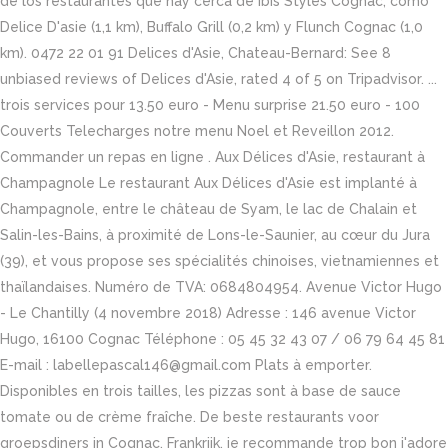
de los restaurantes que hay cerca de Ibis Styles Cognac, como
Delice D'asie (1,1 km), Buffalo Grill (0,2 km) y Flunch Cognac (1,0
km). 0472 22 01 91 Delices d'Asie, Chateau-Bernard: See 8
unbiased reviews of Delices d'Asie, rated 4 of 5 on Tripadvisor. ...
trois services pour 13.50 euro - Menu surprise 21.50 euro - 100
Couverts Telecharges notre menu Noel et Reveillon 2012.
Commander un repas en ligne . Aux Délices d'Asie, restaurant à
Champagnole Le restaurant Aux Délices d'Asie est implanté à
Champagnole, entre le château de Syam, le lac de Chalain et
Salin-les-Bains, à proximité de Lons-le-Saunier, au cœur du Jura
(39), et vous propose ses spécialités chinoises, vietnamiennes et
thaïlandaises. Numéro de TVA: 0684804954. Avenue Victor Hugo
- Le Chantilly (4 novembre 2018) Adresse : 146 avenue Victor
Hugo, 16100 Cognac Téléphone : 05 45 32 43 07 / 06 79 64 45 81
E-mail : labellepascal146@gmail.com Plats à emporter.
Disponibles en trois tailles, les pizzas sont à base de sauce
tomate ou de crème fraîche. De beste restaurants voor
groepsdiners in Cognac, Frankrijk. je recommande trop bon j'adore