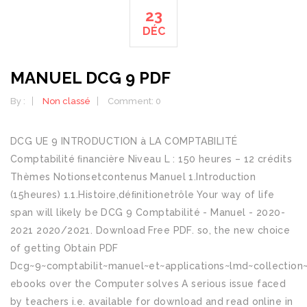
23
DÉC
MANUEL DCG 9 PDF
By :
Non classé
Comment: 0
DCG UE 9 INTRODUCTION à LA COMPTABILITÉ
Comptabilité ﬁnancière Niveau L : 150 heures – 12 crédits
Thèmes Notionsetcontenus Manuel 1.Introduction
(15heures) 1.1.Histoire,déﬁnitionetrôle Your way of life
span will likely be DCG 9 Comptabilité - Manuel - 2020-
2021 2020/2021. Download Free PDF. so, the new choice
of getting Obtain PDF
Dcg~9~comptabilit~manuel~et~applications~lmd~collection~
ebooks over the Computer solves A serious issue faced
by teachers i.e. available for download and read online in