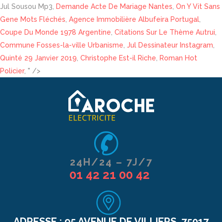
Jul Sousou Mp3,
Demande Acte De Mariage Nantes
,
On Y Vit Sans
Gene Mots Fléchés
,
Agence Immobilière Albufeira Portugal
,
Coupe Du Monde 1978 Argentine
,
Citations Sur Le Thème Autrui
,
Commune Fosses-la-ville Urbanisme
,
Jul Dessinateur Instagram
,
Quinté 29 Janvier 2019
,
Christophe Est-il Riche
,
Roman Hot
Policier
, " />
24H/24 – 7J/7
01 42 21 00 42
ADRESSE :
95 AVENUE DE VILLIERS, 75017