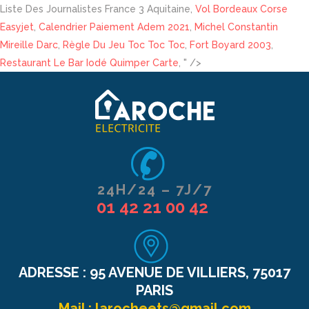
Liste Des Journalistes France 3 Aquitaine,
Vol Bordeaux Corse
Easyjet
,
Calendrier Paiement Adem 2021
,
Michel Constantin
Mireille Darc
,
Règle Du Jeu Toc Toc Toc
,
Fort Boyard 2003
,
Restaurant Le Bar Iodé Quimper Carte
, " />
24H/24 – 7J/7
01 42 21 00 42
ADRESSE :
95 AVENUE DE VILLIERS, 75017
PARIS
Mail :
larocheets@gmail.com