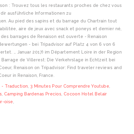
ison : Trouvez tous les restaurants proches de chez vous
 dir ausführliche Informationen zu
n. Au pied des sapins et du barrage du Chartrain tout
abilitée, aire de jeux avec snack et poneys et dernier né,
e des barrages de Renaison est ouverte - Renaison
 Bewertungen - bei Tripadvisor auf Platz 4 von 6 von 6
rtet. … Januar 2017) im Département Loire in der Region
arrage de Villerest: Die Verkehrslage in Echtzeit bei
oeur, Renaison on Tripadvisor: Find traveler reviews and
oeur in Renaison, France.
 - Traduction
,
3 Minutes Pour Comprendre Youtube
,
s
,
Camping Bardenas Precios
,
Cocoon Hotel Belair
r-oise
,