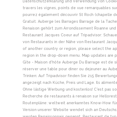
Datenschutzerklärung und Verwendung von Cookies
travers les vignes, points de vue remarquables sur
pourrez également découvrir St Roch (chapelle de 
Gratuit. Auberge les Barrages Barrage de la Tach
Renaison gehört zum Arrondissement Roanne und 
Restaurant Jacques Coeur auf Tripadvisor: Schau
von Restaurants in der Nähe von Restaurant Jacque
of another country or region, please select the ap
region in the drop-down menu. Map updates are p
Gîte - Maison d'hôte Auberge Du Barrage est de s
réserver une table pour diner ou dejeuner au Aub
Trinken: Auf Tripadvisor finden Sie 215 Bewertung
angezeigt nach Küche, Preis und Lage. Ils aliment
Ohne lästige Werbung und kostenlos! C'est pas sor
Recherche de restaurants à renaison sur Helloresto
Routenpläne: weltweit anerkanntes Know-How für
Version unserer Website wendet sich an Deutschs
werden Renaissonnais genannt. Restaurant de typ