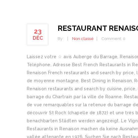
RESTAURANT RENAIS
23
DÉC
By :
Non classé
Comment: 0
Laissez votre ☆ avis Auberge du Barrage, Renaiso
Téléphone, Adresse Best French Restaurants in Ren
Renaison French restaurants and search by price, 
de moyenne montagne. Best Dining in Renaison, Ro
Renaison restaurants and search by cuisine, price,
barrage du Chartrain par la ville de Roanne. Rest
de vue remarquables sur la retenue du barrage de
découvrir St Roch (chapelle de 1872) et une très b
benachbarten Städten werden angezeigt. Le Vigno
Restaurants in Renaison machen da keine Ausnahm
vallée attenante en 1976. Suchen Sie nach Restau