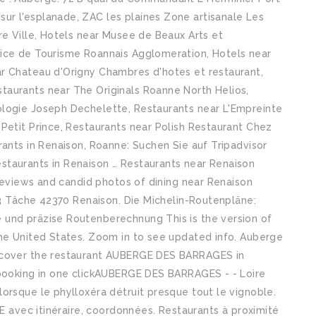
r l'esplanade, ZAC les plaines Zone artisanale Les
re Ville, Hotels near Musee de Beaux Arts et
fice de Tourisme Roannais Agglomeration, Hotels near
r Chateau d'Origny Chambres d'hotes et restaurant,
aurants near The Originals Roanne North Helios,
ologie Joseph Dechelette, Restaurants near L'Empreinte
Petit Prince, Restaurants near Polish Restaurant Chez
rants in Renaison, Roanne: Suchen Sie auf Tripadvisor
staurants in Renaison … Restaurants near Renaison
 reviews and candid photos of dining near Renaison
 23 Tâche 42370 Renaison. Die Michelin-Routenpläne:
 und präzise Routenberechnung This is the version of
the United States. Zoom in to see updated info. Auberge
iscover the restaurant AUBERGE DES BARRAGES in
 booking in one clickAUBERGE DES BARRAGES - - Loire
orsque le phylloxéra détruit presque tout le vignoble.
avec itinéraire, coordonnées. Restaurants à proximité