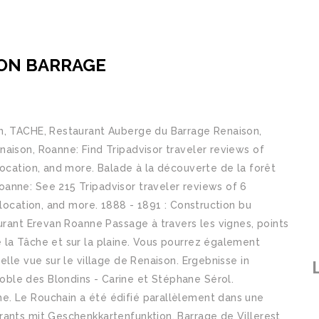
ON BARRAGE
n, TACHE, Restaurant Auberge du Barrage Renaison,
aison, Roanne: Find Tripadvisor traveler reviews of
location, and more. Balade à la découverte de la forêt
anne: See 215 Tripadvisor traveler reviews of 6
 location, and more. 1888 - 1891 : Construction bu
aurant Erevan Roanne Passage à travers les vignes, points
 la Tâche et sur la plaine. Vous pourrez également
elle vue sur le village de Renaison. Ergebnisse in
ble des Blondins - Carine et Stéphane Sérol.
e. Le Rouchain a été édifié parallèlement dans une
rants mit Geschenkkartenfunktion. Barrage de Villerest