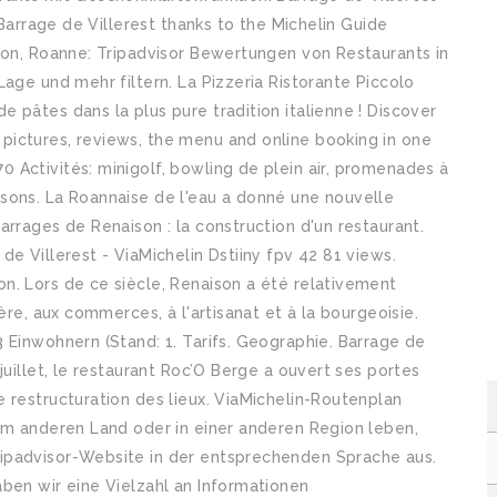
 Barrage de Villerest thanks to the Michelin Guide
son, Roanne: Tripadvisor Bewertungen von Restaurants in
age und mehr filtern. La Pizzeria Ristorante Piccolo
 pâtes dans la plus pure tradition italienne ! Discover
ictures, reviews, the menu and online booking in one
Activités: minigolf, bowling de plein air, promenades à
sons. La Roannaise de l'eau a donné une nouvelle
rrages de Renaison : la construction d'un restaurant.
e Villerest - ViaMichelin Dstiiny fpv 42 81 views.
n. Lors de ce siècle, Renaison a été relativement
ère, aux commerces, à l'artisanat et à la bourgeoisie.
 Einwohnern (Stand: 1. Tarifs. Geographie. Barrage de
juillet, le restaurant Roc’O Berge a ouvert ses portes
 restructuration des lieux. ViaMichelin-Routenplan
nem anderen Land oder in einer anderen Region leben,
ipadvisor-Website in der entsprechenden Sprache aus.
ben wir eine Vielzahl an Informationen