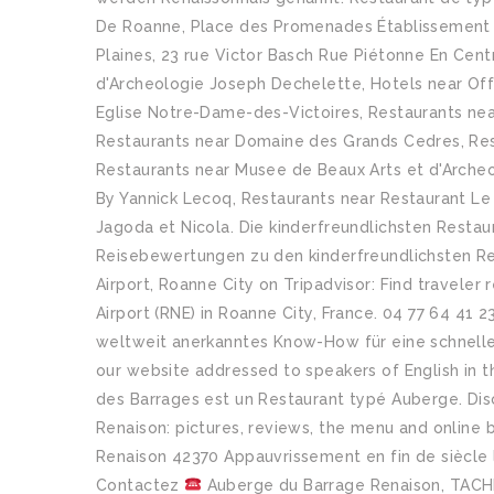
De Roanne, Place des Promenades Établissement su
Plaines, 23 rue Victor Basch Rue Piétonne En Cent
d'Archeologie Joseph Dechelette, Hotels near Of
Eglise Notre-Dame-des-Victoires, Restaurants nea
Restaurants near Domaine des Grands Cedres, Rest
Restaurants near Musee de Beaux Arts et d'Arche
By Yannick Lecoq, Restaurants near Restaurant Le 
Jagoda et Nicola. Die kinderfreundlichsten Restau
Reisebewertungen zu den kinderfreundlichsten Re
Airport, Roanne City on Tripadvisor: Find traveler
Airport (RNE) in Roanne City, France. 04 77 64 41
weltweit anerkanntes Know-How für eine schnelle
our website addressed to speakers of English in 
des Barrages est un Restaurant typé Auberge. D
Renaison: pictures, reviews, the menu and online
Renaison 42370 Appauvrissement en fin de siècle l
Contactez
Auberge du Barrage Renaison, TACHE 