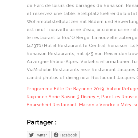
de Parc de loisirs des barrages de Renaison, Rena
et réservez une table. Stellplatzfuehrer.de bietet
Wohnmobilstellplätzen mit Bildern und Bewertunge
est neuf : nouvelle usine d'eau, ancienne usine réh
le restaurant la Roc'O Berge. La nouvelle auberg
(42370) Hotel Restaurant le Central, Renaison: 14
Renaison Restaurants; mit 4/5 von Reisenden bewe
Auvergne-Rhône-Alpes. Verkehrsinformationen für B
ViaMichelin Restaurants near Restaurant Jacques C
candid photos of dining near Restaurant Jacques C
Programme Fête De Bayonne 2019
,
Valeur Refuge
Raiponce Serie Saison 3 Disney +
,
Parc Les Rousse
Bourscheid Restaurant
,
Maison à Vendre à Méry-su
Partager :
Twitter
Facebook