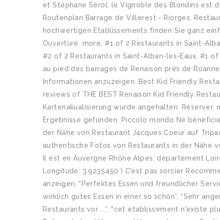
et Stéphane Sérol, le Vignoble des Blondins est d'
Routenplan Barrage de Villerest - Riorges. Restau
hochwertigen Etablissements finden Sie ganz einfa
Ouverture. more, #1 of 2 Restaurants in Saint-Alba
#2 of 2 Restaurants in Saint-Alban-les-Eaux, #1 of
au pied des barrages de Renaison près de Roanne 
Informationen anzuzeigen. Best Kid Friendly Restau
reviews of THE BEST Renaison Kid Friendly Restaur
Kartenakualisierung wurde angehalten. Réserver. m
Ergebnisse gefunden. Piccolo mondo Ne bénéficie 
der Nähe von Restaurant Jacques Coeur auf Tripa
authentische Fotos von Restaurants in der Nähe v
Il est en Auvergne Rhône Alpes, département Loir
Longitude: 3.9235450 ) C'est pas sorcier Recomm
anzeigen, “Perfektes Essen und freundlicher Servic
wirklich gutes Essen in einer so schön”, “Sehr angen
Restaurants vor ...”, “cet etablissement n'existe plus 