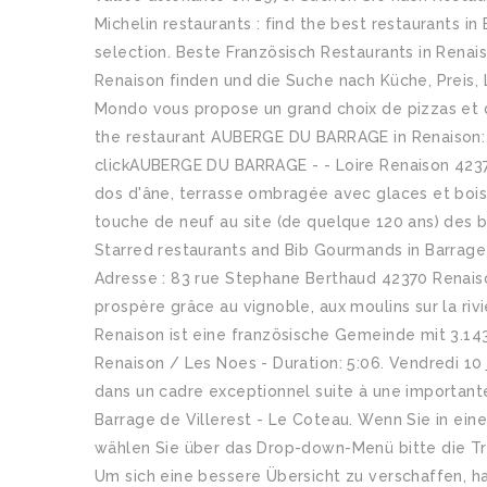
Michelin restaurants : find the best restaurants in
selection. Beste Französisch Restaurants in Renai
Renaison finden und die Suche nach Küche, Preis, L
Mondo vous propose un grand choix de pizzas et de
the restaurant AUBERGE DU BARRAGE in Renaison: p
clickAUBERGE DU BARRAGE - - Loire Renaison 42370 
dos d'âne, terrasse ombragée avec glaces et bois
touche de neuf au site (de quelque 120 ans) des ba
Starred restaurants and Bib Gourmands in Barrage d
Adresse : 83 rue Stephane Berthaud 42370 Renaiso
prospère grâce au vignoble, aux moulins sur la rivi
Renaison ist eine französische Gemeinde mit 3.143
Renaison / Les Noes - Duration: 5:06. Vendredi 10 
dans un cadre exceptionnel suite à une importante
Barrage de Villerest - Le Coteau. Wenn Sie in ei
wählen Sie über das Drop-down-Menü bitte die Tr
Um sich eine bessere Übersicht zu verschaffen, ha