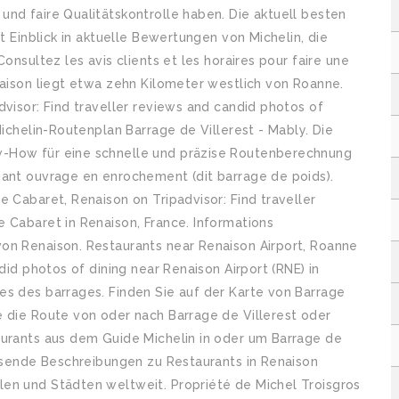
nd faire Qualitätskontrolle haben. Die aktuell besten
it Einblick in aktuelle Bewertungen von Michelin, die
onsultez les avis clients et les horaires pour faire une
naison liegt etwa zehn Kilometer westlich von Roanne.
dvisor: Find traveller reviews and candid photos of
Michelin-Routenplan Barrage de Villerest - Mably. Die
w-How für eine schnelle und präzise Routenberechnung
sant ouvrage en enrochement (dit barrage de poids).
e Cabaret, Renaison on Tripadvisor: Find traveller
 Cabaret in Renaison, France. Informations
on Renaison. Restaurants near Renaison Airport, Roanne
did photos of dining near Renaison Airport (RNE) in
es des barrages. Finden Sie auf der Karte von Barrage
e die Route von oder nach Barrage de Villerest oder
aurants aus dem Guide Michelin in oder um Barrage de
assende Beschreibungen zu Restaurants in Renaison
en und Städten weltweit. Propriété de Michel Troisgros