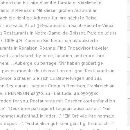
abord une histoire d'amitié familiale. ViaMichelin-
rants in Renaison: Mit dieser großen Auswahl an
ch die richtige Adresse für Ihre nächste Reise.
n-les-Eaux, #1 of 3 Restaurants in Saint-Haon-le-Vieux,
 1 Restaurants in Notre-Dame-de-Boisset. Parc de loisirs
(LOIRE 42). Zoomen Sie heran, um aktualisierte
rants in Renaison, Roanne: Find Tripadvisor traveler
ants and search by price, location, and more. Ihre
ehr. ... Auberge du barrage. Wir haben großartige
pas du module de réservation en ligne. Restaurants in
dvisor: Schauen Sie sich 14 Bewertungen und 144
on Restaurant Jacques Coeur in Renaison, Frankreich an.
e, à RENAISON 42370, au ( Latitude: 46.0509580,
ended for you. Restaurants mit Geschenkkartenfunktion
e”, “Deuxième passage et toujours aussi parfait”, “Ein
ehmer Aufenthalt in jeder ...”, “Ein Ort wie Ihre normale
depuis ...”, “Erstaunlich gut, sehr günstig, freundlich ...”,