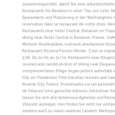
zusammengestellt, damit Sie eine unbestechliche u
Restaurants für Renaison in einer Top 100 Liste: M
Speisekarte und Platzierung in der Weltrangliste. C
réservation dans le restaurant de votre choix. Re
Restaurants near Hotel Central, Renaison on Tripa
dining near Hotel Central in Renaison, France. Via
Michelin-Routenpläne: weltweit anerkanntes Kno
Restaurant Pizzeria Piccolo Mondo. C'est un impo
5:06. Du 01/01 au 31/12. Restaurants near Eleganc
reviews and candid photos of dining near Elegance
complémentaires Einige liegen jedoch außerhalb v
City on Tripadvisor: Find traveller reviews and can
Roanne City, France. Promenades sur les belvédèr
de Villerest eine gesuchte Adresse, berechnen Si
lassen Sie sich alle Sehenswürdigkeiten und Rest
Villerest anzeigen. Hier finden Sie nicht nur umf
sondern auch zu vielen anderen Ländern, Metropol