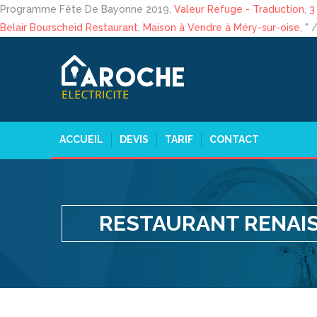
Programme Fête De Bayonne 2019,
Valeur Refuge - Traduction
,
3
Belair Bourscheid Restaurant
,
Maison à Vendre à Méry-sur-oise
, " 
ACCUEIL
DEVIS
TARIF
CONTACT
RESTAURANT RENAI