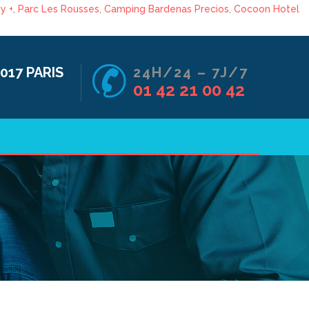
y +
,
Parc Les Rousses
,
Camping Bardenas Precios
,
Cocoon Hotel
017 PARIS
24H/24 – 7J/7
01 42 21 00 42