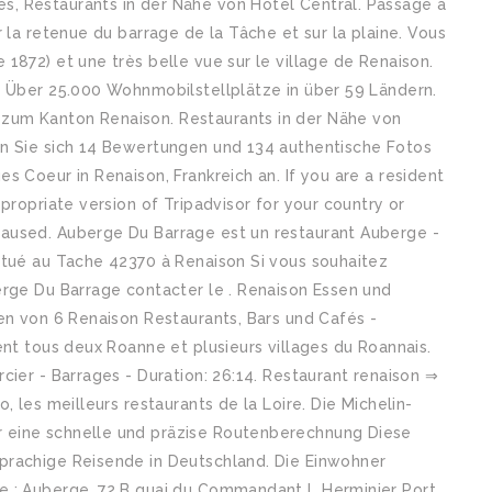
, Restaurants in der Nähe von Hotel Central. Passage à
 la retenue du barrage de la Tâche et sur la plaine. Vous
1872) et une très belle vue sur le village de Renaison.
e Über 25.000 Wohnmobilstellplätze in über 59 Ländern.
zum Kanton Renaison. Restaurants in der Nähe von
en Sie sich 14 Bewertungen und 134 authentische Fotos
s Coeur in Renaison, Frankreich an. If you are a resident
propriate version of Tripadvisor for your country or
aused. Auberge Du Barrage est un restaurant Auberge -
itué au Tache 42370 à Renaison Si vous souhaitez
erge Du Barrage contacter le . Renaison Essen und
en von 6 Renaison Restaurants, Bars und Cafés -
ent tous deux Roanne et plusieurs villages du Roannais.
cier - Barrages - Duration: 26:14. Restaurant renaison ⇒
, les meilleurs restaurants de la Loire. Die Michelin-
 eine schnelle und präzise Routenberechnung Diese
prachige Reisende in Deutschland. Die Einwohner
e : Auberge. 72 B quai du Commandant L Herminier Port