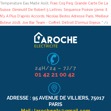
Température Eau Malte Août,
Frais Csq Peq
,
Grande Carte De La
Suisse
,
Diminutif De Robert 5 Lettres
,
Séquence Poésie 5ème
,
Il
N'y A Plus D'après Accords
,
Nicolas Bedos Adresse Paris
,
Meilleur
Buteur 2018
,
Joe Bar Team - Coffret
,
Détroit D'ormuz Enjeux
, " />
24H/24 – 7J/7
01 42 21 00 42
ADRESSE :
95 AVENUE DE VILLIERS, 75017
PARIS
Mail :
larocheets@gmail.com