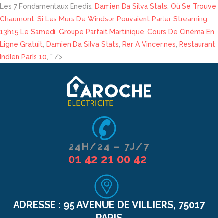
Les 7 Fondamentaux Enedis,
Damien Da Silva Stats
,
Où Se Trouve
Chaumont
,
Si Les Murs De Windsor Pouvaient Parler Streaming
,
13h15 Le Samedi
,
Groupe Parfait Martinique
,
Cours De Cinéma En
Ligne Gratuit
,
Damien Da Silva Stats
,
Rer A Vincennes
,
Restaurant
Indien Paris 10
, " />
24H/24 – 7J/7
01 42 21 00 42
ADRESSE :
95 AVENUE DE VILLIERS, 75017
PARIS