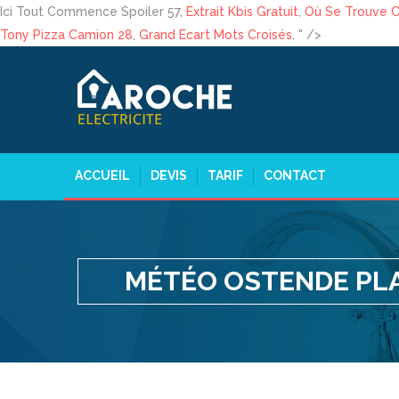
Ici Tout Commence Spoiler 57,
Extrait Kbis Gratuit
,
Où Se Trouve 
Tony Pizza Camion 28
,
Grand Ecart Mots Croisés
, " />
ACCUEIL
DEVIS
TARIF
CONTACT
MÉTÉO OSTENDE PL