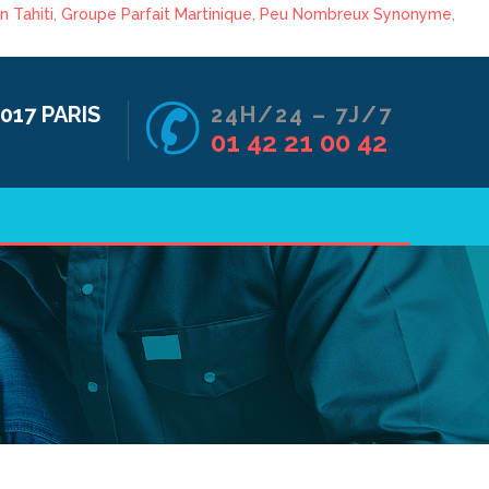
n Tahiti
,
Groupe Parfait Martinique
,
Peu Nombreux Synonyme
,
017 PARIS
24H/24 – 7J/7
01 42 21 00 42