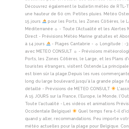
Découvrez également le bulletin météo de RTL-TV
une hauteur de 60 cm. Petites pluies. Météo Osten
15 jours
pour les Ports, les Zones Côtières, le L
Méditerranée ☼ - Toute l'Actualité et les Alert
Direct - Prévisions Météo Marine gratuites et A
à 14 jours
- Plages Cantabrie - ☼ Longitude : -3.
avec METEO CONSULT ☼ - Prévisions météorologiqu
Ports, les Zones Côtières, le Large, et les Plans
touristes étrangers, visitent Ostende.La principal
est bien sûr la plage.Depuis les rues commerçante
long du large boulevard jusqu'à la grande plage f
détaillé - Prévisions de METEO CONSULT
L'ass
A 15 JOURS sur la France, l'Europe, le Monde, l'Ou
Toute l'actualité - Les vidéos et animations Prév
Occidentale Belgique)
Quel temps fera-t-il d'ic
quand y aller, recommandations. Peu importe votr
météo actuelles pour la plage pour Belgique. Consul