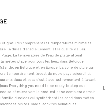
GE
s et gratuites comprenant les températures minimales,
e, la durée d'ensoleillement, et la qualité de l'air.
 Plage. La température de l'eau de plage atteint
 la météo plage pour tous les lieux dans Belgique.
Ostende, en Belgique et en Europe. La zone de pluie qui
ore temporairement l'ouest de notre pays aujourd'hui,
courants doux et secs d'est à sud-est remontent à l'avant
 jours Everything you need to be ready to step out
rance se décalera vers le nord-est et se comblera demain
 famille d'indices qui synthétisent les conditions météo
ndonnées, visites, plage, activités aquatiques.