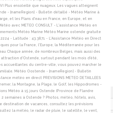
I Plus ensoleillé que nuageux. Les vagues atteignent
de - {nameRegion} - Bulletin détaillé - Météo Marine à
arge, et les Plans d'eau en France, en Europe, et en
es Météo avec METEO CONSULT - L'assistance Météo en
bonnements Météo Marine Météo Marine ostende gratuite
2224 - Latitude : 43.3871 - L'Assistance Météo en Direct
es pour la France, l'Europe, la Méditerranée pour les
 d'eau Chaque année, de nombreux Belges, mais aussi des
e attraction d'Ostende, surtout pendant les mois d'été,
s accueillantes du centre-ville, vous pouvez marcher le
amiliale. Météo Oostende - {nameRegion} - Bulletin
istance météo en direct PREVISIONS METEO DETAILLEES
tremer, la Montagne, la Plage, le Golf, les Hippodromes -
isions Météo à 15 jours Ostende (Province de Flandre
i 2 semaines à Ostende ? Photos, météo, hôtels, avis,
e destination de vacances, consultez les prévisions
tez la météo, le radar de pluie, le satellite, le vent,