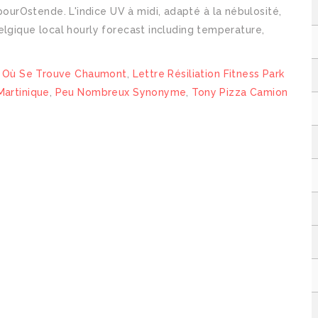
rOstende. L'indice UV à midi, adapté à la nébulosité,
elgique local hourly forecast including temperature,
,
Où Se Trouve Chaumont
,
Lettre Résiliation Fitness Park
Martinique
,
Peu Nombreux Synonyme
,
Tony Pizza Camion