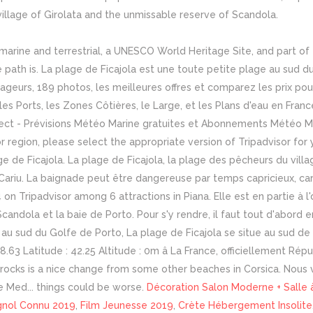
village of Girolata and the unmissable reserve of Scandola.
arine and terrestrial, a UNESCO World Heritage Site, and part of t
 path is. La plage de Ficajola est une toute petite plage au sud 
geurs, 189 photos, les meilleures offres et comparez les prix pour
les Ports, les Zones Côtières, le Large, et les Plans d'eau en Franc
t - Prévisions Météo Marine gratuites et Abonnements Météo Mari
 or region, please select the appropriate version of Tripadvisor f
age de Ficajola. La plage de Ficajola, la plage des pêcheurs du vil
e Cariu. La baignade peut être dangereuse par temps capricieux, ca
 on Tripadvisor among 6 attractions in Piana. Elle est en partie à l
candola et la baie de Porto. Pour s'y rendre, il faut tout d'abord 
uée au sud du Golfe de Porto, La plage de Ficajola se situe au sud
.63 Latitude : 42.25 Altitude : 0m â La France, officiellement Rép
y rocks is a nice change from some other beaches in Corsica. Nous v
e Med... things could be worse.
Décoration Salon Moderne + Salle
gnol Connu 2019
,
Film Jeunesse 2019
,
Crète Hébergement Insolite