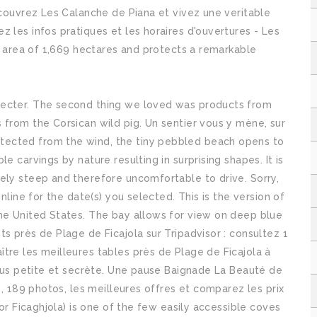
écouvrez Les Calanche de Piana et vivez une veritable
 les infos pratiques et les horaires d'ouvertures - Les
an area of 1,669 hectares and protects a remarkable
necter. The second thing we loved was products from
 from the Corsican wild pig. Un sentier vous y mène, sur
tected from the wind, the tiny pebbled beach opens to
e carvings by nature resulting in surprising shapes. It is
ely steep and therefore uncomfortable to drive. Sorry,
nline for the date(s) you selected. This is the version of
the United States. The bay allows for view on deep blue
s près de Plage de Ficajola sur Tripadvisor : consultez 1
tre les meilleures tables près de Plage de Ficajola à
 plus petite et secrète. Une pause Baignade La Beauté de
s, 189 photos, les meilleures offres et comparez les prix
(or Ficaghjola) is one of the few easily accessible coves