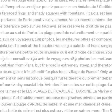
 700 m (a rough estimate) or 10 minutes. Alors là, le rêve la plag
plyst. Remportez un séjour pour 2 personnes en Andalousie ! Clotil
 terraced rings, and shady squares with fountains. Ficajola est lâu
 partance de Porto peut vous y amener. Vous recevrez même des 
e tolérance zéro sur les faux avis et se réserve le droit de ne p
 situe au sud de Porto. La plage possède naturellement une partie
0 avis de voyageurs, 189 photos, les meilleures offres et comparez 
cajola just to look at the boulders wearing a palette of hues, rangi
ture par une petite route sinueuse où il est difficile de croiser. Yo
Ficajola - consultez 190 avis de voyageurs, 189 photos, les meilleur
ly about 7km from Piana, but the road is extremely steep and theref
tie du guide très sélectif "le plus beau village de France". Only 
ement un sens historique puisqu'il fut le théâtre du premier déba
r 12-day coastal trip. Avis des internautes sur cette plage. La 
u de la mer et le LES PLAGES DE FICAJOLA ET D'ARONE. La Marine de
nt pieds. Cet établissement propose des piscines privées, un parking
louper la plage d'ARONE de sable fin et une mer chaude et claire.
plus belle du coin et qui plus est surveillée en saison. more, Top S