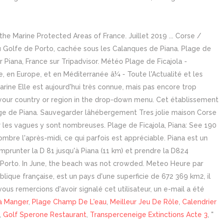
he Marine Protected Areas of France. Juillet 2019 ... Corse /
du Golfe de Porto, cachée sous les Calanques de Piana. Plage de
 Piana, France sur Tripadvisor. Météo Plage de Ficajola -
e, en Europe, et en Méditerranée â¼ - Toute l'Actualité et les
ne Elle est aujourd'hui très connue, mais pas encore trop
or your country or region in the drop-down menu. Cet établissement
lage de Piana. Sauvegarder lâhébergement Tres jolie maison Corse
r les vagues y sont nombreuses. Plage de Ficajola, Piana: See 190
'ombre l'après-midi, ce qui parfois est appréciable. Piana est un
emprunter la D 81 jusqu'à Piana (11 km) et prendre la D824
 de Porto. In June, the beach was not crowded. Meteo Heure par
ublique française, est un pays d'une superficie de 672 369 km2, il
ous remercions d'avoir signalé cet utilisateur, un e-mail a été
 à Manger
,
Plage Champ De L'eau
,
Meilleur Jeu De Rôle
,
Calendrier
,
Golf Sperone Restaurant
,
Transperceneige Extinctions Acte 3
, "