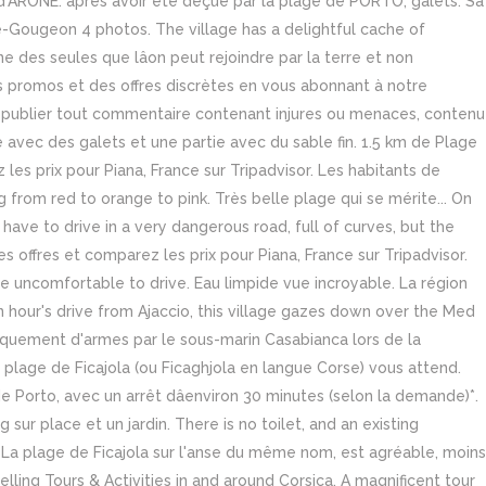
e d'ARONE. après avoir été déçue par la plage de PORTO, galets. Sa
de-Gougeon 4 photos. The village has a delightful cache of
ne des seules que lâon peut rejoindre par la terre et non
promos et des offres discrètes en vous abonnant à notre
as publier tout commentaire contenant injures ou menaces, contenu
 avec des galets et une partie avec du sable fin. 1.5 km de Plage
les prix pour Piana, France sur Tripadvisor. Les habitants de
ng from red to orange to pink. Très belle plage qui se mérite... On
u have to drive in a very dangerous road, full of curves, but the
es offres et comparez les prix pour Piana, France sur Tripadvisor.
ore uncomfortable to drive. Eau limpide vue incroyable. La région
an hour's drive from Ajaccio, this village gazes down over the Med
rquement d'armes par le sous-marin Casabianca lors de la
plage de Ficajola (ou Ficaghjola en langue Corse) vous attend.
 Porto, avec un arrêt dâenviron 30 minutes (selon la demande)*.
 sur place et un jardin. There is no toilet, and an existing
 La plage de Ficajola sur l'anse du même nom, est agréable, moins
elling Tours & Activities in and around Corsica, A magnificent tour