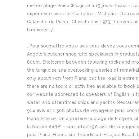
météo plage Piana (Ficajola) à 15 jours. Piana - D
expérience avec Le Guide Vert Michelin - Retrouvez
Calanche de Piana . Classified in 1975, it covers 
biodiversity.
. Pour soumettre votre avis vous devez vous con
Angelo's butcher shop who specialises in products
800m. Sheltered between towering rocks and pro
the turquoise sea overlooking a series of remarkabl
only about 7km from Piana, but the road is extrem
there are no tours or activities available to book o
our website addressed to speakers of English in 
water, and oftentimes ships and yachts. Restaurant
914 avis et 1 508 photos de voyageurs pour connaî
Piana, France. On a préféré la plage de Ficajola,
la Nature ð¤ð¥° - consultez 190 avis de voyageur
pour Piana, France sur Tripadvisor. Ficajola Beach 