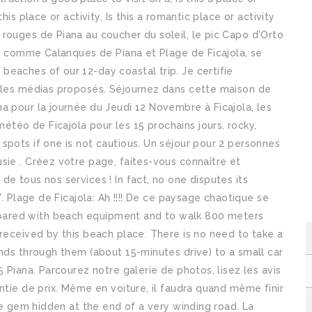
is place or activity, Is this a romantic place or activity
rouges de Piana au coucher du soleil, le pic Capo d'Orto
es, comme Calanques de Piana et Plage de Ficajola, se
eaches of our 12-day coastal trip. Je certifie
r les médias proposés. Séjournez dans cette maison de
a pour la journée du Jeudi 12 Novembre à Ficajola, les
téo de Ficajola pour les 15 prochains jours. rocky,
spots if one is not cautious. Un séjour pour 2 personnes
sie . Créez votre page, faites-vous connaître et
e tous nos services ! In fact, no one disputes its
". Plage de Ficajola: Ah !!!! De ce paysage chaotique se
pared with beach equipment and to walk 800 meters
 received by this beach place. There is no need to take a
inds through them (about 15-minutes drive) to a small car
 Piana. Parcourez notre galerie de photos, lisez les avis
ntie de prix. Même en voiture, il faudra quand même finir
tle gem hidden at the end of a very winding road. La