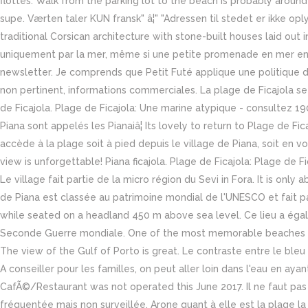
flottés. Walk from the parking lot to the beach is probably around
supe. Værten taler KUN fransk" â¦" "Adressen til stedet er ikke o
traditional Corsican architecture with stone-built houses laid out in
uniquement par la mer, même si une petite promenade en mer en
newsletter. Je comprends que Petit Futé applique une politique d
non pertinent, informations commerciales. La plage de Ficajola se
de Ficajola. Plage de Ficajola: Une marine atypique - consultez 19
Piana sont appelés les Pianaiâ¦ Its lovely to return to Plage de Fi
accède à la plage soit à pied depuis le village de Piana, soit en voi
view is unforgettable! Piana ficajola. Plage de Ficajola: Plage de 
Le village fait partie de la micro région du Sevi in Fora. It is on
de Piana est classée au patrimoine mondial de l'UNESCO et fait par
while seated on a headland 450 m above sea level. Ce lieu a égal
Seconde Guerre mondiale. One of the most memorable beaches of ou
The view of the Gulf of Porto is great. Le contraste entre le ble
A conseiller pour les familles, on peut aller loin dans l'eau en aya
CafÃ©/Restaurant was not operated this June 2017. Il ne faut pas 
fréquentée mais non surveillée. Arone quant à elle est la plage la 