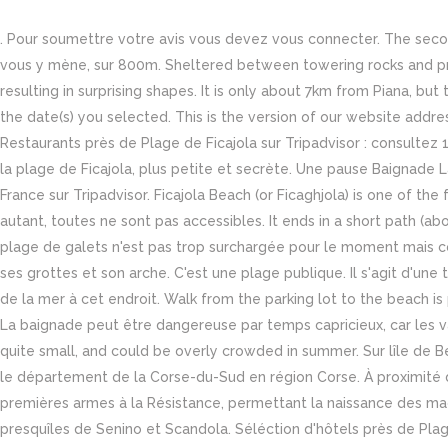
. Pour soumettre votre avis vous devez vous connecter. The seco
vous y mène, sur 800m. Sheltered between towering rocks and pro
resulting in surprising shapes. It is only about 7km from Piana, bu
the date(s) you selected. This is the version of our website addr
Restaurants près de Plage de Ficajola sur Tripadvisor : consultez 
la plage de Ficajola, plus petite et secrète. Une pause Baignade L
France sur Tripadvisor. Ficajola Beach (or Ficaghjola) is one of t
autant, toutes ne sont pas accessibles. It ends in a short path (ab
plage de galets n'est pas trop surchargée pour le moment mais co
ses grottes et son arche. C'est une plage publique. Il s'agit d'un
de la mer à cet endroit. Walk from the parking lot to the beach i
La baignade peut être dangereuse par temps capricieux, car les v
quite small, and could be overly crowded in summer. Sur lîle de B
le département de la Corse-du-Sud en région Corse. À proximité de
premières armes à la Résistance, permettant la naissance des maq
presquîles de Senino et Scandola. Séléction d'hôtels près de Plage