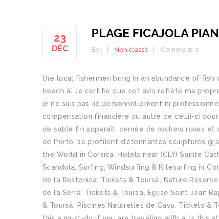
PLAGE FICAJOLA PIA
23
DÉC
By :
Non classé
Comment: 0
the local fishermen bring in an abundance of fish
beach â¦ Je certifie que cet avis reflète ma prop
je ne suis pas lié personnellement ni professionn
compensation financière ou autre de celui-ci pour 
de sable fin apparaît, cernée de rochers roses e
de Porto, se profilent d'étonnantes sculptures gra
the World in Corsica, Hotels near (CLY) Sainte Cath
Scandola, Surfing, Windsurfing & Kitesurfing in Co
de la Restonica: Tickets & Toursâ, Nature Reserv
de la Serra: Tickets & Toursâ, Eglise Saint Jean B
& Toursâ, Piscines Naturelles de Cavu: Tickets & 
this a must-do if you are traveling with a, Is this a