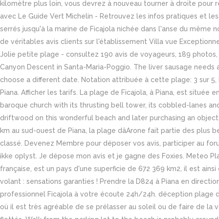
kilomètre plus loin, vous devrez à nouveau tourner à droite pour
avec Le Guide Vert Michelin - Retrouvez les infos pratiques et le
serrés jusqu'à la marine de Ficajola nichée dans l'anse du même no
de véritables avis clients sur l'établissement Villa vue Exceptionn
Jolie petite plage - consultez 190 avis de voyageurs, 189 photos, 
Canyon Descent in Santa-Maria-Poggio. The liver sausage needs a
choose a different date. Notation attribuée à cette plage: 3 sur 5
Piana. Afficher les tarifs. La plage de Ficajola, à Piana, est situé
baroque church with its thrusting bell tower, its cobbled-lanes and
driftwood on this wonderful beach and later purchasing an objec
km au sud-ouest de Piana, la plage dâArone fait partie des plus b
classé. Devenez Membre pour déposer vos avis, participer au forum
ikke oplyst. Je dépose mon avis et je gagne des Foxies. Meteo Plag
française, est un pays d'une superficie de 672 369 km2, il est ains
volant : sensations garanties ! Prendre la D824 à Piana en directio
professionnel Ficajola à votre écoute 24h/24h. déception plage d
où il est très agréable de se prélasser au soleil ou de faire de la 