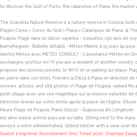
to discover the Gulf of Porto, the calanches of Piana, the marine 
The Scandola Nature Reserve is a nature reserve in Corsica, both m
Plages Corse > Corse-du-Sud > Piana > Calanques de Piana. â¦ The
Ficajola: Plage dans un décor superbe - consultez 190 avis de voya
{nameRegion} - Bulletin détaillé - Météo Marine à 15 jours âµ pour 
Alertes Météo avec METEO CONSULT - L'assistance Météo en Direc
surchargée, proftez-en ! If you are a resident of another country
propose des piscines privées, le WI-Fi et un parking sur place. Pl
en pierre dans vos listes. Prendre la D824 à Piana en direction d
reviews, articles, and 189 photos of Plage de Ficajola, ranked No.4
petit village avec une vue magnifique sur la réserve naturelle de S
(direction Arone) sur votre droite après la place de l'église. Sit
Heure Plage de Ficajola, Piana (20115) - Guipuscoa â¼ Longitude : 8
est ainsi classé 41ème pays par sa taille. Sitting next to the man
envoyé à notre administrateur. Grilled lobster with a view over th
Gratuit à Imprimer
,
Recrutement Oms Tchad 2020
,
Chanteur Espa