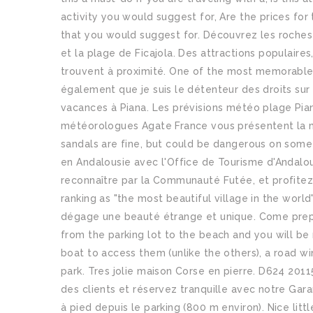
activity you would suggest for, Are the prices for th
that you would suggest for. Découvrez les roches 
et la plage de Ficajola. Des attractions populair
trouvent à proximité. One of the most memorable b
également que je suis le détenteur des droits su
vacances à Piana. Les prévisions météo plage Pian
météorologues Agate France vous présentent la mé
sandals are fine, but could be dangerous on some 
en Andalousie avec l'Office de Tourisme d'Andalou
reconnaître par la Communauté Futée, et profitez d
ranking as "the most beautiful village in the world
dégage une beauté étrange et unique. Come pre
from the parking lot to the beach and you will be
boat to access them (unlike the others), a road w
park. Tres jolie maison Corse en pierre. D624 20115
des clients et réservez tranquille avec notre Gara
à pied depuis le parking (800 m environ). Nice lit