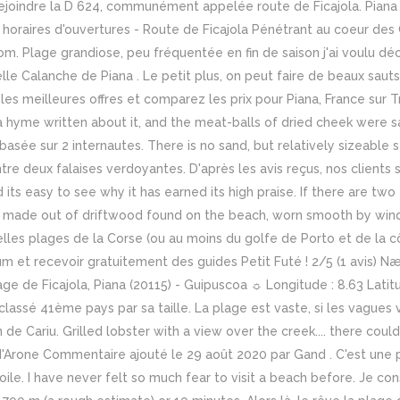
 rejoindre la D 624, communément appelée route de Ficajola. Piana
s horaires d'ouvertures - Route de Ficajola Pénétrant au coeur de
m. Plage grandiose, peu fréquentée en fin de saison j'ai voulu déc
elle Calanche de Piana . Le petit plus, on peut faire de beaux sauts
les meilleures offres et comparez les prix pour Piana, France sur T
 hyme written about it, and the meat-balls of dried cheek were s
, basée sur 2 internautes. There is no sand, but relatively sizeabl
e entre deux falaises verdoyantes. D'après les avis reçus, nos clien
 its easy to see why it has earned its high praise. If there are tw
t made out of driftwood found on the beach, worn smooth by wind
elles plages de la Corse (ou au moins du golfe de Porto et de la cô
 et recevoir gratuitement des guides Petit Futé ! 2/5 (1 avis) Næs
e de Ficajola, Piana (20115) - Guipuscoa ☼ Longitude : 8.63 Latitu
i classé 41ème pays par sa taille. La plage est vaste, si les vague
n de Cariu. Grilled lobster with a view over the creek.... there co
'Arone Commentaire ajouté le 29 août 2020 par Gand . C'est une pe
voile. I have never felt so much fear to visit a beach before. Je co