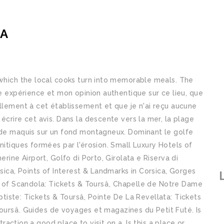
NA
 which the local cooks turn into memorable meals. The
re expérience et mon opinion authentique sur ce lieu, que
ellement à cet établissement et que je n'ai reçu aucune
écrire cet avis. Dans la descente vers la mer, la plage
t de maquis sur un fond montagneux. Dominant le golfe
nitiques formées par l'érosion. Small Luxury Hotels of
erine Airport, Golfo di Porto, Girolata e Riserva di
rsica, Points of Interest & Landmarks in Corsica, Gorges
e of Scandola: Tickets & Toursâ, Chapelle de Notre Dame
aptiste: Tickets & Toursâ, Pointe De La Revellata: Tickets
Toursâ. Guides de voyages et magazines du Petit Futé. Is
ttraction a good place to visit on a, Is this a place or