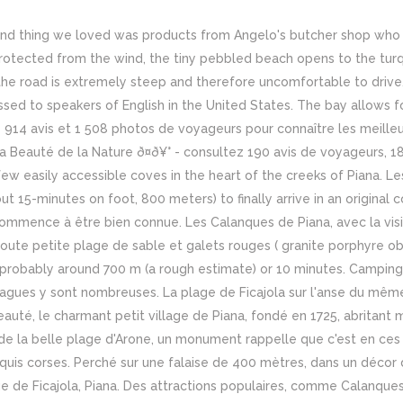
nd thing we loved was products from Angelo's butcher shop who sp
tected from the wind, the tiny pebbled beach opens to the turqu
t the road is extremely steep and therefore uncomfortable to drive. 
essed to speakers of English in the United States. The bay allows 
1 914 avis et 1 508 photos de voyageurs pour connaître les meilleu
a Beauté de la Nature ð¤ð¥° - consultez 190 avis de voyageurs, 1
he few easily accessible coves in the heart of the creeks of Piana
out 15-minutes on foot, 800 meters) to finally arrive in an origina
mmence à être bien connue. Les Calanques de Piana, avec la visite
e toute petite plage de sable et galets rouges ( granite porphyre o
s probably around 700 m (a rough estimate) or 10 minutes. Camping
agues y sont nombreuses. La plage de Ficajola sur l'anse du même 
eauté, le charmant petit village de Piana, fondé en 1725, abritan
 la belle plage d'Arone, un monument rappelle que c'est en ces li
uis corses. Perché sur une falaise de 400 mètres, dans un décor 
 de Ficajola, Piana. Des attractions populaires, comme Calanques d