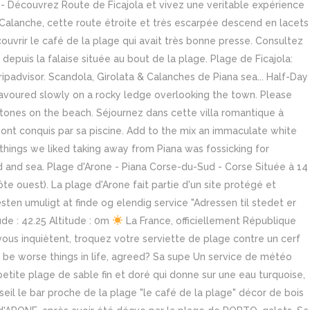
 - Découvrez Route de Ficajola et vivez une veritable expérience
s Calanche, cette route étroite et très escarpée descend en lacets
ouvrir le café de la plage qui avait très bonne presse. Consultez
 depuis la falaise située au bout de la plage. Plage de Ficajola:
ripadvisor. Scandola, Girolata & Calanches de Piana sea... Half-Day
avoured slowly on a rocky ledge overlooking the town. Please
e stones on the beach. Séjournez dans cette villa romantique à
ts sont conquis par sa piscine. Add to the mix an immaculate white
o things we liked taking away from Piana was fossicking for
 and sea. Plage d'Arone - Piana Corse-du-Sud - Corse Située à 14
te ouest). La plage d'Arone fait partie d'un site protégé et
ten umuligt at finde og elendig service "Adressen til stedet er
de : 42.25 Altitude : 0m
La France, officiellement République
s vous inquiètent, troquez votre serviette de plage contre un cerf
uld be worse things in life, agreed? Sa supe Un service de météo
tite plage de sable fin et doré qui donne sur une eau turquoise,
nseil le bar proche de la plage "le café de la plage" décor de bois