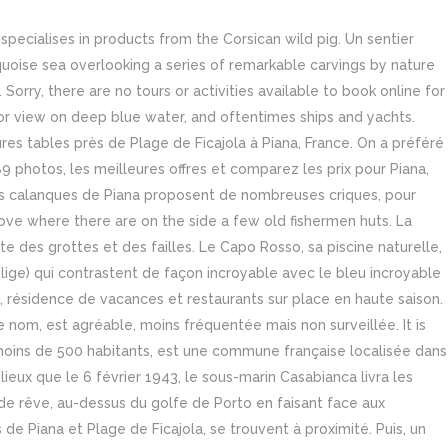
ecialises in products from the Corsican wild pig. Un sentier
oise sea overlooking a series of remarkable carvings by nature
Sorry, there are no tours or activities available to book online for
for view on deep blue water, and oftentimes ships and yachts.
res tables près de Plage de Ficajola à Piana, France. On a préféré
89 photos, les meilleures offres et comparez les prix pour Piana,
. Les calanques de Piana proposent de nombreuses criques, pour
l cove where there are on the side a few old fishermen huts. La
 des grottes et des failles. Le Capo Rosso, sa piscine naturelle,
blige) qui contrastent de façon incroyable avec le bleu incroyable
, résidence de vacances et restaurants sur place en haute saison.
nom, est agréable, moins fréquentée mais non surveillée. It is
t moins de 500 habitants, est une commune française localisée dans
eux que le 6 février 1943, le sous-marin Casabianca livra les
de rêve, au-dessus du golfe de Porto en faisant face aux
e Piana et Plage de Ficajola, se trouvent à proximité. Puis, un