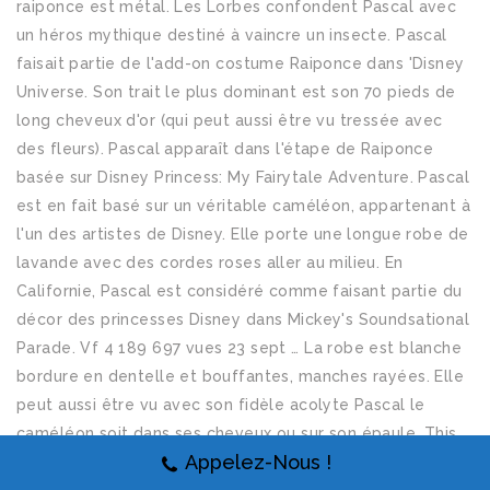
raiponce est métal. Les Lorbes confondent Pascal avec
un héros mythique destiné à vaincre un insecte. Pascal
faisait partie de l'add-on costume Raiponce dans 'Disney
Universe. Son trait le plus dominant est son 70 pieds de
long cheveux d'or (qui peut aussi être vu tressée avec
des fleurs). Pascal apparaît dans l'étape de Raiponce
basée sur Disney Princess: My Fairytale Adventure. Pascal
est en fait basé sur un véritable caméléon, appartenant à
l'un des artistes de Disney. Elle porte une longue robe de
lavande avec des cordes roses aller au milieu. En
Californie, Pascal est considéré comme faisant partie du
décor des princesses Disney dans Mickey's Soundsational
Parade. Vf 4 189 697 vues 23 sept … La robe est blanche
bordure en dentelle et bouffantes, manches rayées. Elle
peut aussi être vu avec son fidèle acolyte Pascal le
caméléon soit dans ses cheveux ou sur son épaule. This
Appelez-Nous !
Raiponce photo might contain robe de cocktail, gaine,