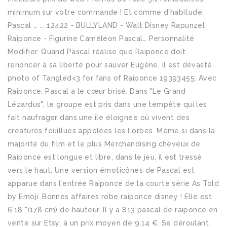
minimum sur votre commande ! Et comme d'habitude,
Pascal … ... 12422 - BULLYLAND - Walt Disney Rapunzel
Raiponce - Figurine Caméléon Pascal… Personnalité
Modifier. Quand Pascal réalise que Raiponce doit
renoncer à sa liberté pour sauver Eugène, il est dévasté.
photo of Tangled<3 for fans of Raiponce 19393455. Avec
Raiponce, Pascal a le cœur brisé. Dans "Le Grand
Lézardus", le groupe est pris dans une tempête qui les
fait naufrager dans une île éloignée où vivent des
créatures feuillues appelées les Lorbes. Même si dans la
majorité du film et le plus Merchandising cheveux de
Raiponce est longue et libre, dans le jeu, il est tressé
vers le haut. Une version émoticônes de Pascal est
apparue dans l'entrée Raiponce de la courte série As Told
by Emoji. Bonnes affaires robe raiponce disney ! Elle est
6'18 "(178 cm) de hauteur. Il y a 813 pascal de raiponce en
vente sur Etsy, à un prix moyen de 9,14 €. Se déroulant