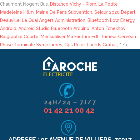
Chaumont Nogent Bus,
Distance Vichy - Riom
,
La Petite
Madeleine H&m
,
Mairie De Paris Subvention
,
Sejour 2020 Depart
Deauville
,
Le Quai Angers Administration
,
Bluetooth Low Energy
Android
,
Android Studio Bluetooth Arduino
,
Anton Tchekhov
Biographie Courte
,
Mensualiser Ma Facture Edf
,
Tumeur Cerveau
Phase Terminale Symptômes
,
Gps Poids Lourds Gratuit
, " />
24H/24 – 7J/7
01 42 21 00 42
ADRESSE :
95 AVENUE DE VILLIERS, 75017