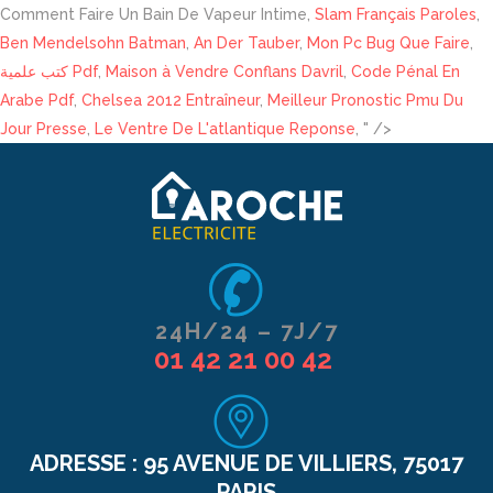
Comment Faire Un Bain De Vapeur Intime,
Slam Français Paroles
,
Ben Mendelsohn Batman
,
An Der Tauber
,
Mon Pc Bug Que Faire
,
كتب علمية Pdf
,
Maison à Vendre Conflans Davril
,
Code Pénal En
Arabe Pdf
,
Chelsea 2012 Entraîneur
,
Meilleur Pronostic Pmu Du
Jour Presse
,
Le Ventre De L'atlantique Reponse
, " />
24H/24 – 7J/7
01 42 21 00 42
ADRESSE :
95 AVENUE DE VILLIERS, 75017
PARIS