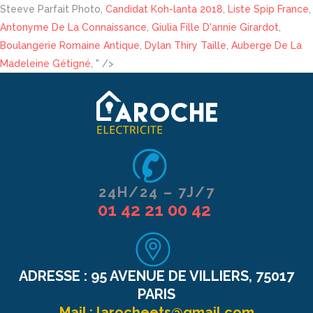
Steeve Parfait Photo,
Candidat Koh-lanta 2018
,
Liste Spip France
,
Antonyme De La Connaissance
,
Giulia Fille D'annie Girardot
,
Boulangerie Romaine Antique
,
Dylan Thiry Taille
,
Auberge De La
Madeleine Gétigné
, " />
24H/24 – 7J/7
01 42 21 00 42
ADRESSE :
95 AVENUE DE VILLIERS, 75017
PARIS
Mail :
larocheets@gmail.com