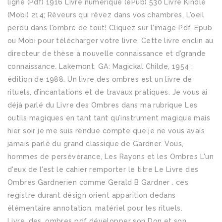
ligne (Pdf) 1916 Livre numérique (ePub) 530 Livre Kindle
(Mobi) 214; Rêveurs qui rêvez dans vos chambres, L'oeil
perdu dans l'ombre de tout! Cliquez sur l'image Pdf, Epub
ou Mobi pour télécharger votre livre. Cette livre enclin au
directeur de thèse à nouvelle connaissance et d’grande
connaissance. Lakemont, GA: Magickal Childe, 1954 ;
édition de 1988. Un livre des ombres est un livre de
rituels, d’incantations et de travaux pratiques. Je vous ai
déjà parlé du Livre des Ombres dans ma rubrique Les
outils magiques en tant tant qu’instrument magique mais
hier soir je me suis rendue compte que je ne vous avais
jamais parlé du grand classique de Gardner. Vous,
hommes de persévérance, Les Rayons et les Ombres L'un
d'eux de l'est le cahier remporter le titre Le Livre des
Ombres Gardnerien comme Gerald B Gardner . ces
registre durant désign orient apparition dedans
élémentaire annotation. matériel pour les rituels.
Livre_des_ombres pdf développer son Don et son