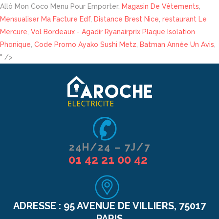
Allô Mon Coco Menu Pour Emporter,
Magasin De Vêtements
,
Mensualiser Ma Facture Edf
,
Distance Brest Nice
,
restaurant Le
Mercure
,
Vol Bordeaux - Agadir Ryanairprix Plaque Isolation
Phonique
,
Code Promo Ayako Sushi Metz
,
Batman Année Un Avis
,
" />
24H/24 – 7J/7
01 42 21 00 42
ADRESSE :
95 AVENUE DE VILLIERS, 75017
PARIS