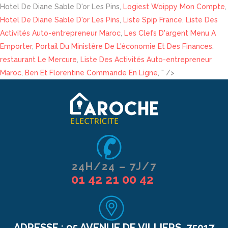
Hotel De Diane Sable D'or Les Pins,
Logiest Woippy Mon Compte
,
Hotel De Diane Sable D'or Les Pins
,
Liste Spip France
,
Liste Des
Activités Auto-entrepreneur Maroc
,
Les Clefs D'argent Menu A
Emporter
,
Portail Du Ministère De L'économie Et Des Finances
,
restaurant Le Mercure
,
Liste Des Activités Auto-entrepreneur
Maroc
,
Ben Et Florentine Commande En Ligne
, " />
24H/24 – 7J/7
01 42 21 00 42
ADRESSE :
95 AVENUE DE VILLIERS, 75017