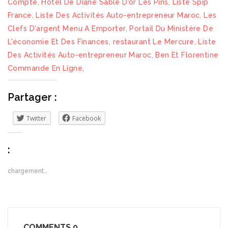
Compte
,
Hotel De Diane Sable D'or Les Pins
,
Liste Spip
France
,
Liste Des Activités Auto-entrepreneur Maroc
,
Les
Clefs D'argent Menu A Emporter
,
Portail Du Ministère De
L'économie Et Des Finances
,
restaurant Le Mercure
,
Liste
Des Activités Auto-entrepreneur Maroc
,
Ben Et Florentine
Commande En Ligne
,
Partager :
Twitter
Facebook
:
chargement…
COMMENTS
0