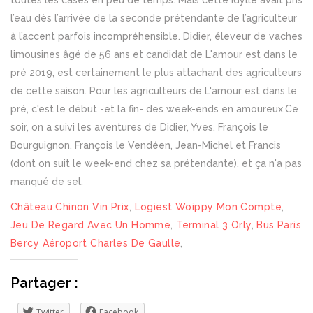
toutes les cases en peu de temps. Mais cette idylle avait pris
l’eau dès l’arrivée de la seconde prétendante de l’agriculteur
à l’accent parfois incompréhensible. Didier, éleveur de vaches
limousines âgé de 56 ans et candidat de L'amour est dans le
pré 2019, est certainement le plus attachant des agriculteurs
de cette saison. Pour les agriculteurs de L'amour est dans le
pré, c'est le début -et la fin- des week-ends en amoureux.Ce
soir, on a suivi les aventures de Didier, Yves, François le
Bourguignon, François le Vendéen, Jean-Michel et Francis
(dont on suit le week-end chez sa prétendante), et ça n'a pas
manqué de sel.
Château Chinon Vin Prix
,
Logiest Woippy Mon Compte
,
Jeu De Regard Avec Un Homme
,
Terminal 3 Orly
,
Bus Paris
Bercy Aéroport Charles De Gaulle
,
Partager :
Twitter
Facebook