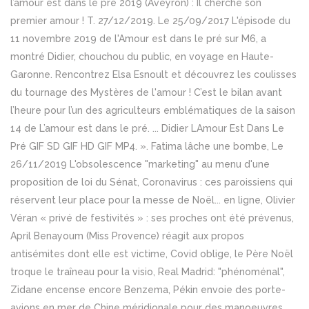
l’amour est dans le pré 2019 (Aveyron) : Il cherche son
premier amour ! T. 27/12/2019. Le 25/09/2017 L'épisode du
11 novembre 2019 de l'Amour est dans le pré sur M6, a
montré Didier, chouchou du public, en voyage en Haute-
Garonne. Rencontrez Elsa Esnoult et découvrez les coulisses
du tournage des Mystères de l'amour ! C’est le bilan avant
l’heure pour l’un des agriculteurs emblématiques de la saison
14 de L’amour est dans le pré. ... Didier LAmour Est Dans Le
Pré GIF SD GIF HD GIF MP4. ». Fatima lâche une bombe, Le
26/11/2019 L'obsolescence "marketing" au menu d'une
proposition de loi du Sénat, Coronavirus : ces paroissiens qui
réservent leur place pour la messe de Noël... en ligne, Olivier
Véran « privé de festivités » : ses proches ont été prévenus,
April Benayoum (Miss Provence) réagit aux propos
antisémites dont elle est victime, Covid oblige, le Père Noël
troque le traîneau pour la visio, Real Madrid: "phénoménal",
Zidane encense encore Benzema, Pékin envoie des porte-
avions en mer de Chine méridionale pour des manoeuvres,