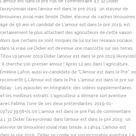
L'amour est dans le pré Pas de commentaire 4.1 32 Didier
l’aveyronnais dans l’amour est dans le pré 2019 : un éleveur de
limousines jovial mais timide. Didier, éleveur de vaches limousines
âgé de 56 ans et candidat de L'amour est dans le pré 2019, est
certainement le plus attachant des agriculteurs de cette saison.
Alors que certains se sont moqués de lui sur les réseaux sociaux,
dans la vraie vie Didier est devenue une mascotte sur ses terres.
Titou 19 janvier 2019 Didier l’amour est dans le pré 2019 (Aveyron)
: Il cherche son premier amour ! Après 12 ans dans l'agriculture,
Emeline Lafon, aussi ex-candidate de "L'Amour est dans le Pré", se
reconvertit 5 L'Amour est dans le Pré. L'amour est dans le pré sur
6play : Les épisodes en intégralité, des vidéos supplémentaires
et les meilleurs extraits. L'agriculteur a démarré son aventure
avec Fatima, l'une de ses deux prétendantes. 2019-01-
19T10:39:58+01:00 L'amour est dans le pré Pas de commentaire
4.1 32 Didier l’aveyronnais dans l’amour est dans le pré 2019 : un
éleveur de limousines jovial mais timide. à 14h44, L’amour est
dans le pré 2019 : Didier se confie sur son incroyable aventure, Le