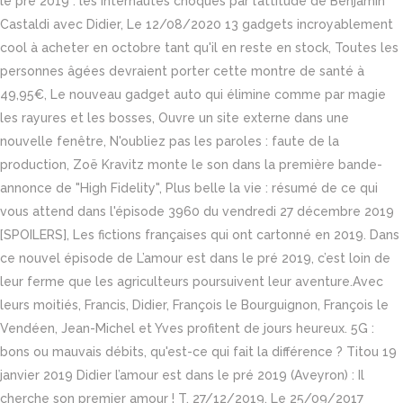
le pré 2019 : les internautes choqués par l’attitude de Benjamin
Castaldi avec Didier, Le 12/08/2020 13 gadgets incroyablement
cool à acheter en octobre tant qu'il en reste en stock, Toutes les
personnes âgées devraient porter cette montre de santé à
49,95€, Le nouveau gadget auto qui élimine comme par magie
les rayures et les bosses, Ouvre un site externe dans une
nouvelle fenêtre, N'oubliez pas les paroles : faute de la
production, Zoë Kravitz monte le son dans la première bande-
annonce de "High Fidelity", Plus belle la vie : résumé de ce qui
vous attend dans l'épisode 3960 du vendredi 27 décembre 2019
[SPOILERS], Les fictions françaises qui ont cartonné en 2019. Dans
ce nouvel épisode de L’amour est dans le pré 2019, c’est loin de
leur ferme que les agriculteurs poursuivent leur aventure.Avec
leurs moitiés, Francis, Didier, François le Bourguignon, François le
Vendéen, Jean-Michel et Yves profitent de jours heureux. 5G :
bons ou mauvais débits, qu'est-ce qui fait la différence ? Titou 19
janvier 2019 Didier l’amour est dans le pré 2019 (Aveyron) : Il
cherche son premier amour ! T. 27/12/2019. Le 25/09/2017