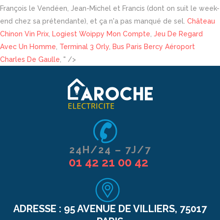
François le Vendéen, Jean-Michel et Francis (dont on suit le week-
end chez sa prétendante), et ça n'a pas manqué de sel.
Château
Chinon Vin Prix
,
Logiest Woippy Mon Compte
,
Jeu De Regard
Avec Un Homme
,
Terminal 3 Orly
,
Bus Paris Bercy Aéroport
Charles De Gaulle
, " />
24H/24 – 7J/7
01 42 21 00 42
ADRESSE :
95 AVENUE DE VILLIERS, 75017