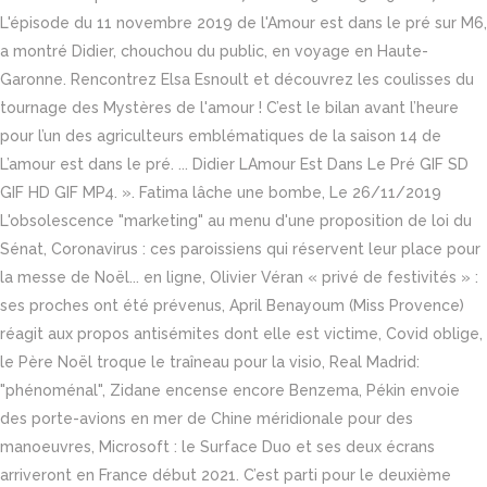
L'épisode du 11 novembre 2019 de l'Amour est dans le pré sur M6,
a montré Didier, chouchou du public, en voyage en Haute-
Garonne. Rencontrez Elsa Esnoult et découvrez les coulisses du
tournage des Mystères de l'amour ! C’est le bilan avant l’heure
pour l’un des agriculteurs emblématiques de la saison 14 de
L’amour est dans le pré. ... Didier LAmour Est Dans Le Pré GIF SD
GIF HD GIF MP4. ». Fatima lâche une bombe, Le 26/11/2019
L'obsolescence "marketing" au menu d'une proposition de loi du
Sénat, Coronavirus : ces paroissiens qui réservent leur place pour
la messe de Noël... en ligne, Olivier Véran « privé de festivités » :
ses proches ont été prévenus, April Benayoum (Miss Provence)
réagit aux propos antisémites dont elle est victime, Covid oblige,
le Père Noël troque le traîneau pour la visio, Real Madrid:
"phénoménal", Zidane encense encore Benzema, Pékin envoie
des porte-avions en mer de Chine méridionale pour des
manoeuvres, Microsoft : le Surface Duo et ses deux écrans
arriveront en France début 2021. C’est parti pour le deuxième