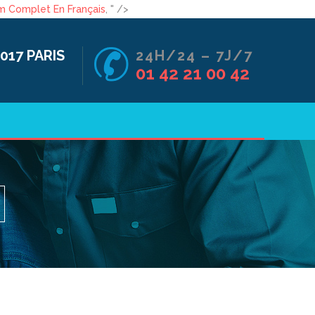
lm Complet En Français
, " />
017 PARIS
24H/24 – 7J/7
01 42 21 00 42