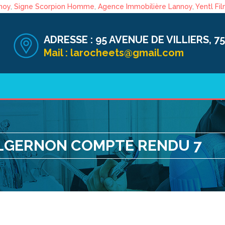
noy
,
Signe Scorpion Homme
,
Agence Immobilière Lannoy
,
Yentl Fi
ADRESSE :
95 AVENUE DE VILLIERS, 75
Mail :
larocheets@gmail.com
ALGERNON COMPTE RENDU 7