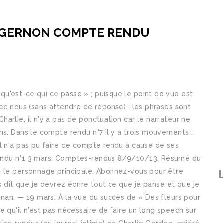
LGERNON COMPTE RENDU
an pour qu'ils voie si ils peuve mutilisé. Peu à peu, il réalise que ceux qu'il prenait pour ses amis le manipulaient et le harcelaient, que les personnes qu'il admirait pour leur intelligence ne sont en fait pas si malines que cela et que son propre comportement et sa personnalité lui sont comme étrangers. Enhardis par cette réussite, les savants tentent, avec l’assistance de la psychologue Alice Kinnian, d’appliquer leur découverte à Charlie Gordon, un simple d’esprit. par Professeur L. Nous pouvons constater que dans cet extrait le narrateur et le personnage principal sont la même personne donc il s'agit d'une autobiographie. Charlie devra donc attendre plusieurs mois afin de devenir intelligent, pour cela il devra fournir beaucoup de travail. Charlie devient même un génie. Compte-rendu 8. Compte et listes Compte Retours et Commandes. — 19 mars. Fiche de lecture de 4 pages en littérature : Daniel Keyes, Des fleurs pour Algernon. Sentiments de Charlie Impatience/frustration Colère Exemples tirés du texte « Miss Kinian dit de prendre patience mais j’en ai assez » « je hais les tests, je hais les labyrinthes, je hais Algernon » En quoi les sentiments dominants sont-ils différents de ceux présents avant l’opération ? On remarque ainsi qu’il écrit comme il parle. Répondez avec précision aux questions en rédigeant des phrases. De plus on peut ressentir à la fin un soulagement, car Charlie au moment d’avoir fini d’être opéré, est joyeux et rit. Des Fleurs pour Algernon : analyse du compte-rendu n°7 par Imen Publié le 21 mars 2020 par Professeur L Nous pouvons constater que dans cet extrait le narrateur et le personnage principal sont la même personne donc il s'agit d'une autobiographie. Des fleurs pour Algernon – Résumé. Selon moi, l’opération que Charlie a subie dans le roman des Fleurs pour Algernon est une source de malédiction car cette expérience va mal se terminer pour lui à la fin. Comptes rendus 1 à 11 1 Qui est Charlie ? Fascinant, troublant, émouvant, bouleversant, poignant, bref, autant de qualicatifs pour rendre compte de mon état d'esprit à la fin de ce roman. Algernon Ni Hanataba Wo (2015), drame japonais avec Yamashita Tomohisa et Omosa Aya, diffusé sur la chaîne japonaise TBS [7]. Pour Flowers for Algernon, une carte des personnages aide les élèves à se souvenir de chaque membre du roman et de leurs traits importants. Né à Brooklyn en 1927 et décédé en 2014, Daniel Keyes a fait une brève carrière dans la marine marchande avant de devenir rédacteur pour une revue d'anticipation puis professeur à l'université d'Ohio. On peut connaître les pensées ou les émotions du narrateur ; le discours est également narrativisé. Au début de l'histoire comment sont les compte rendu? Pour être informé des derniers articles, inscrivez vous : Analyse comparative de l'incipit de L'Ile au trésor de Stevenson et du Silence de la mer de Vercors par Romane, Des Fleurs pour Algernon : analyse du compte-rendu n°7 par Sarah, Des Fleurs pour Algernon : analyse du compte-rendu n°7 par Imen, Comparaison entre le chapitre II du Silence de la mer et l'incipit de l'Ile au trésor par Fiona et Lilou, Des Fleurs pour Algernon : analyse du compte-rendu n°7 par Gwendoline, Selon moi, l’opération que Charlie a subie dans le roman des. Des fleurs pour Algernon Daniel Keyes Babelio. Et cette conséquence est qu’il va redevenir « bête » comme avant. Des fleurs pour Algernon, pièce interprétée par Grégory Gadebois mise en scène par Anne Kessler au studio des Champs Élysées, en 2012. Je me rappelle avoir longuement pleuré en découvrant Charlie Gordon. Charlie Gordon a 33 ans, mais l'âge mental d'un enfant de 6 ans. Un manque de vocabulaire de la part de Charlie apparaît également. Des fleurs pour Algernon, Daniel Keyes, Georges H. GALLET, Flammarion Jeunesse Pere Castor. Le Dr. Strauss dit que je devrez écrire tout ce que je panse et que je me rapèle et tout ce qui marive à partir de maintenan. « Je montrerai à cète souris d'Algernon que je peux être ossi un télijen quelle et même plus. Fiche de lecture de 2 pages en littérature : Des fleurs pour Algernon - Daniel Keyes -. Des fleurs pour Algernon (titre original : Flowers for Algernon) est un roman de science-fiction de Daniel Keyes publié en 1966 et qui a obtenu le prix Nebula du meilleur roman 1966. Publié dans Il voit sa vie bouleversée le jour où, comme la souris Algernon… Des fleurs pour Algernon Poche Daniel Keyes Achat. Year: 2004. 532 J’aime. Leurs progrès sont fulgurants. Des fleurs pour algernon fiche de … Je peu pas soufrir cette souri. Mon profil Déconnexion. Il utilise à plusieurs reprises le mot « et » ou « j’ai » ce qui rend des phrases pas très harmonieuses et répétitives. Lecture-plaisir, Niveau seconde, Travaux des élèves,